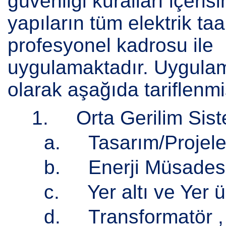
güvenliği kuralları içeris
yapıların tüm elektrik taa
profesyonel kadrosu ile
uygulamaktadır. Uygulam
olarak aşağıda tariflenmiş
1. Orta Gerilim Sist
a. Tasarım/Projel
b. Enerji Müsadesi
c. Yer altı ve Yer 
d. Transformatör ,