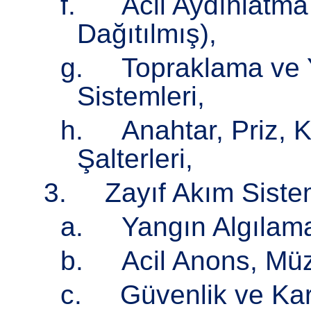
f. Acil Aydınlatma 
Dağıtılmış),
g. Topraklama ve 
Sistemleri,
h. Anahtar, Priz, 
Şalterleri,
3. Zayıf Akım Siste
a. Yangın Algılama 
b. Acil Anons, Müzi
c. Güvenlik ve Kartl